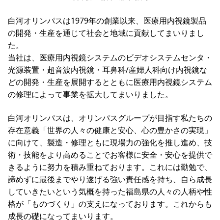
白河オリンパスは1979年の創業以来、医療用内視鏡製品
の開発・生産を通じて社会と地域に貢献してまいりまし
た。
当社は、医療用内視鏡システムのビデオシステムセンタ・
光源装置・超音波内視鏡・耳鼻科/産婦人科向け内視鏡な
どの開発・生産を展開するとともに医療用内視鏡システム
の修理によって事業を拡大してまいりました。
白河オリンパスは、オリンパスグループが目指す私たちの
存在意義「世界の人々の健康と安心、心の豊かさの実現」
に向けて、製造・修理ともに現場力の強化を推し進め、技
術・技能をより高めることでお客様に安全・安心を提供で
きるように努力を積み重ねております。これには勤勉で、
諦めずに最後までやり遂げる強い責任感を持ち、自ら成長
していきたいという気概を持った福島県の人々の人柄や性
格が「ものづくり」の支えになっております。これからも
成長の礎になってまいります。